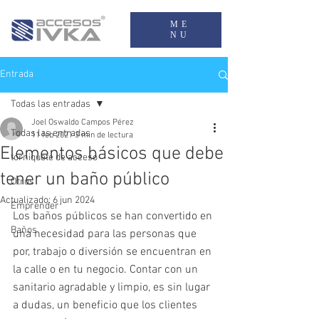
ME
NU
Entrada
Todas las entradas
Joel Oswaldo Campos Pérez
Todas las entradas
11 feb 2021
3 min de lectura
Elementos básicos que debe
torniquete de acceso
tener un baño público
Otros
Actualizado:
6 jun 2024
Emprender
Los baños públicos se han convertido en 
Baños
una necesidad para las personas que 
por, trabajo o diversión se encuentran en 
la calle o en tu negocio. Contar con un 
sanitario agradable y limpio, es sin lugar 
a dudas, un beneficio que los clientes 