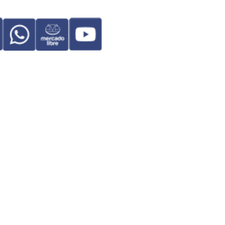
os
Contacto
Trayectoria
More