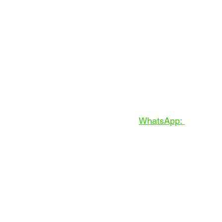
Solicita cotización:
Envíanos
WhatsApp:
https://b
Visítanos en: Blvd. 