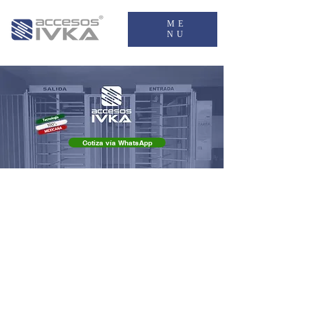
ME
NU
Cotiza vía WhatsApp
Reduce el vandalismo, aumenta la seguridad,
reduce el gasto en personal y evita el robo que
ocurre al “cobrar de mano”
Instalar un torniquete de control de acceso, sin duda, es la
mejor decisión económica y de seguridad en torno a tus
sanitarios.
Actualiza tu negocio, obtén una fuente de ingresos
adicional, mejora tu servicio y aumenta tu SEGURIDAD.
En Accesos IVKA somos líderes en tecnología de acceso
peatonal y sistemas de cobro. Ofrecemos sistemas de cobro
robusto de bajo mantenimiento y calidad internacional, que le