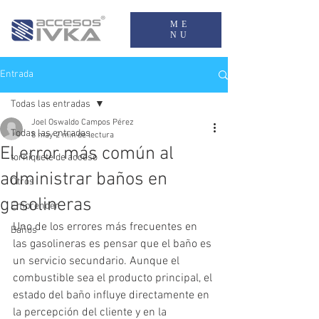
ME
NU
Entrada
Todas las entradas
Joel Oswaldo Campos Pérez
Todas las entradas
8 may
2 min de lectura
El error más común al
torniquete de acceso
administrar baños en
Otros
gasolineras
Emprender
Uno de los errores más frecuentes en 
Baños
las gasolineras es pensar que el baño es 
un servicio secundario. Aunque el 
combustible sea el producto principal, el 
estado del baño influye directamente en 
la percepción del cliente y en la 